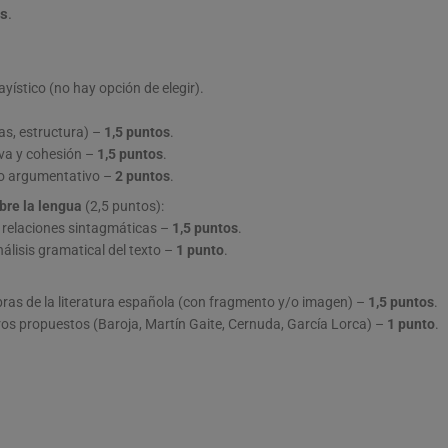
os
.
sayístico (no hay opción de elegir).
deas, estructura) –
1,5 puntos
.
iva y cohesión –
1,5 puntos
.
to argumentativo –
2 puntos
.
bre la lengua
(2,5 puntos):
 o relaciones sintagmáticas –
1,5 puntos
.
nálisis gramatical del texto –
1 punto
.
obras de la literatura española (con fragmento y/o imagen) –
1,5 puntos
.
bros propuestos (Baroja, Martín Gaite, Cernuda, García Lorca) –
1 punto
.