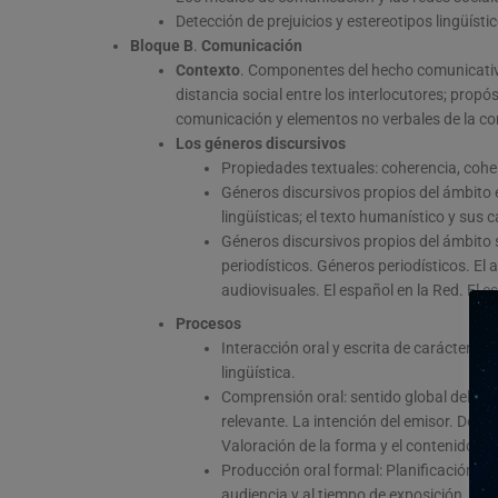
Detección de prejuicios y estereotipos lingüísti
Bloque B
.
Comunicación
Contexto
. Componentes del hecho comunicativo:
distancia social entre los interlocutores; propó
comunicación y elementos no verbales de la c
Los géneros discursivos
Propiedades textuales: coherencia, coh
Géneros discursivos propios del ámbito e
lingüísticas; el texto humanístico y sus c
Géneros discursivos propios del ámbito 
periodísticos. Géneros periodísticos. El 
audiovisuales. El español en la Red. El e
Procesos
Interacción oral y escrita de carácter f
lingüística.
Comprensión oral: sentido global del text
relevante. La intención del emisor. Detec
Valoración de la forma y el contenido de
Producción oral formal: Planificación y 
audiencia y al tiempo de exposición. Ele