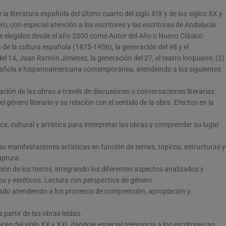
 la literatura española del último cuarto del siglo XIX y de los siglos XX y
ero, con especial atención a los escritores y las escritoras de Andalucía
as elegidos desde el año 2000 como Autor del Año o Nuevo Clásico
a de la cultura española (1875-1936), la generación del 98 y el
l 14, Juan Ramón Jiménez, la generación del 27, el teatro lorquiano; (2)
a española e hispanoamericana contemporánea, atendiendo a los siguientes
ción de las obras a través de discusiones o conversaciones literarias.
l género literario y su relación con el sentido de la obra. Efectos en la
ica, cultural y artística para interpretar las obras y comprender su lugar
ras manifestaciones artísticas en función de temas, tópicos, estructuras y
uptura.
ón de los textos, integrando los diferentes aspectos analizados y
cos y estéticos. Lectura con perspectiva de género.
tado atendiendo a los procesos de comprensión, apropiación y
a partir de las obras leídas.
ces del siglo XX y XXI, dándole especial relevancia a los escritores/as