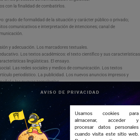
cos con la finalidad de combatirlos.
 grado de formalidad de la situación y carácter público o privado;
sitos comunicativos e interpretación de intenciones; canal de
omunicación.
esión y adecuación. Los marcadores textuales.
ducativo. Los textos académicos: el texto científico y sus características
aracterísticas lingüísticas. El ensayo.
social. Las redes sociales y medios de comunicación. Los textos
artículo periodístico. La publicidad. Los nuevos anuncios impresos y
spañol y las nuevas tecnologías.
AVISO DE PRIVACIDAD
ormal. Tomar y ceder la palabra. Cooperación conversacional y cortesía
o y relación entre sus partes, selección y retención de la información
Usamos cookies para
ción de los usos discriminatorios del lenguaje verbal y no verbal.
almacenar, acceder y
l texto. Los textos expositivos y argumentativos orales.
procesar datos personales
búsqueda de información, textualización y revisión. Adecuación a la
cuando visita este sitio web.
mentos no verbales. Rasgos discursivos y lingüísticos de la oralidad