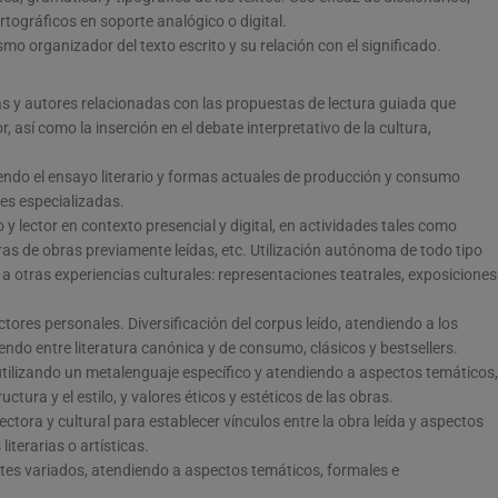
tográficos en soporte analógico o digital.
 organizador del texto escrito y su relación con el significado.
as y autores relacionadas con las propuestas de lectura guiada que
or, así como la inserción en el debate interpretativo de la cultura,
yendo el ensayo literario y formas actuales de producción y consumo
es especializadas.
io y lector en contexto presencial y digital, en actividades tales como
ras de obras previamente leídas, etc. Utilización autónoma de todo tipo
so a otras experiencias culturales: representaciones teatrales, exposiciones
ores personales. Diversificación del corpus leído, atendiendo a los
uiendo entre literatura canónica y de consumo, clásicos y bestsellers.
utilizando un metalenguaje específico y atendiendo a aspectos temáticos,
tura y el estilo, y valores éticos y estéticos de las obras.
lectora y cultural para establecer vínculos entre la obra leída y aspectos
iterarias o artísticas.
tes variados, atendiendo a aspectos temáticos, formales e