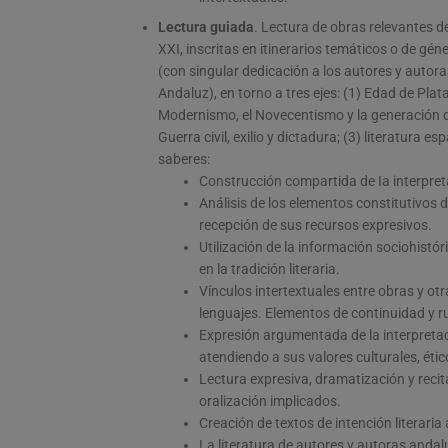
Lectura guiada
. Lectura de obras relevantes de
XXI, inscritas en itinerarios temáticos o de gén
(con singular dedicación a los autores y autor
Andaluz), en torno a tres ejes: (1) Edad de Plat
Modernismo, el Novecentismo y la generación de
Guerra civil, exilio y dictadura; (3) literatur
saberes:
Construcción compartida de Ia interpreta
Análisis de los elementos constitutivos de
recepción de sus recursos expresivos.
Utilización de la información sociohistór
en la tradición literaria.
Vínculos intertextuales entre obras y ot
lenguajes. Elementos de continuidad y r
Expresión argumentada de la interpretaci
atendiendo a sus valores culturales, éti
Lectura expresiva, dramatización y reci
oralización implicados.
Creación de textos de intención literaria 
La literatura de autores y autoras andalu