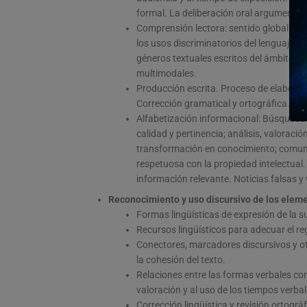
formal. La deliberación oral argumentad
Comprensión lectora: sentido global del t
los usos discriminatorios del lenguaje ve
géneros textuales escritos del ámbito aca
multimodales.
Producción escrita. Proceso de elaboració
Corrección gramatical y ortográfica. Prop
Alfabetización informacional: Búsqueda a
calidad y pertinencia; análisis, valoraci
transformación en conocimiento; comuni
respetuosa con la propiedad intelectual.
información relevante. Noticias falsas y 
Reconocimiento y uso discursivo de los eleme
Formas lingüísticas de expresión de la su
Recursos lingüísticos para adecuar el re
Conectores, marcadores discursivos y o
la cohesión del texto.
Relaciones entre las formas verbales co
valoración y al uso de los tiempos verba
Corrección lingüística y revisión ortográf