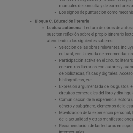
manuales de consulta y de correctores or
Los signos de puntuación como mecanismo
Bloque C. Educación literaria
Lectura autónoma
. Lectura de obras de autor
susciten reflexión sobre el propio itinerario lect
atendiendo a los siguientes saberes:
Selección de las obras relevantes, inclu
cultural, con la ayuda de recomendacion
Participación activa en el circuito literar
encuentros literarios con autores y auto
de bibliotecas, físicas y digitales. Acce
bibliográficas, etc.
Expresión argumentada de los gustos lect
circuitos comerciales del libro y disting
Comunicación de la experiencia lectora 
género y subgénero, elementos de la estruc
Movilización de la experiencia personal, 
de la actualidad y otras manifestaciones l
Recomendación de las lecturas en sopor
intertextuales.