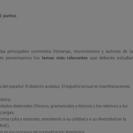
2 puntos
.
las principales corrientes literarias, movimientos y autores de la
n, te presentamos los
temas más relevantes
que deberás estudia
os del español. El dialecto andaluz. El español actual en manifestaciones
ística.
dades dialectales (fónicos, gramaticales y léxicos) y los relativos a los
s jergas.
rma culta y estándar, atendiendo a su utilidad y a su diversidad en la
(RAE).
s en los procesos de normalización lingüística.