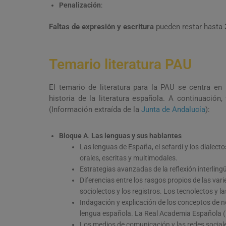
Penalización
:
Faltas de expresión y escritura
pueden restar hasta
Temario literatura PAU
El temario de literatura para la PAU se centra en 
historia de la literatura española. A continuació
(Información extraída de la
Junta de Andalucía
):
Bloque A
.
Las lenguas y sus hablantes
Las lenguas de España, el sefardí y los dialect
orales, escritas y multimodales.
Estrategias avanzadas de la reflexión interlingü
Diferencias entre los rasgos propios de las varie
sociolectos y los registros. Los tecnolectos y la
Indagación y explicación de los conceptos de no
lengua española. La Real Academia Española 
Los medios de comunicación y las redes sociale