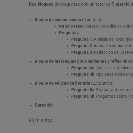
Dos bloques
de preguntas con un total de
5 ejercici
Bloque de comunicación
(5 puntos):
Un solo texto
literario, periodístico o en
Preguntas
:
Pregunta 1
: Análisis del texto (i
Pregunta 2
: Intención comunicat
Pregunta 3
: Redacción de un tex
Bloque de las lenguas y sus hablantes y reflexión so
Pregunta 4a
: Análisis sintáctico
Pregunta 4b
: Opciones sobre el a
Bloque de educación literaria
(2,5 puntos)
Pregunta 5a
: Etapas, autores y 
Pregunta 5b
: Preguntas sobre li
Duración
:
90 minutos.