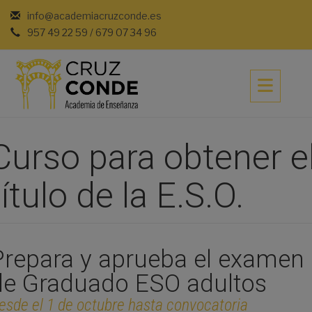
Saltar
info@academiacruzconde.es
al
957 49 22 59 / 679 07 34 96
contenido
Curso para obtener e
título de la E.S.O.
Prepara y aprueba el examen
de Graduado ESO adultos
esde el 1 de octubre hasta convocatoria