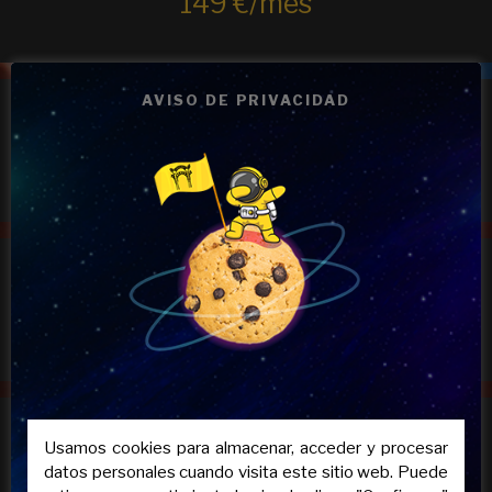
149 €/mes
AVISO DE PRIVACIDAD
4 asignaturas
179 €/mes
5 asignaturas
209 €/mes
6 asignaturas
Usamos cookies para almacenar, acceder y procesar
datos personales cuando visita este sitio web. Puede
239 €/mes