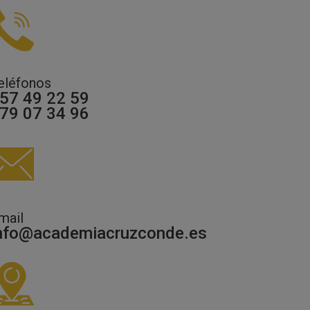
eléfonos
57 49 22 59
79 07 34 96
mail
nfo@academiacruzconde.es