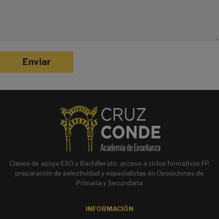
A
l
t
e
r
n
a
t
Clases de apoyo ESO y Bachillerato, acceso a ciclos formativos FP,
i
preparación de selectividad y especialistas en Oposiciones de
v
Primaria y Secundaria
e
:
INFORMACIÓN