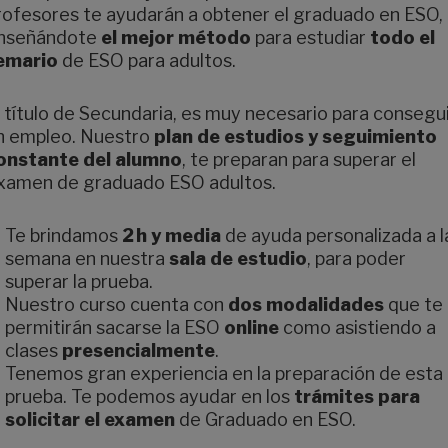
rofesores te ayudarán a obtener el graduado en ESO,
nseñándote
el mejor método
para estudiar
todo el
emario
de ESO para adultos.
l título de Secundaria, es muy necesario para consegu
n empleo. Nuestro
plan de estudios y seguimiento
onstante del alumno
, te preparan para superar el
xamen de graduado ESO adultos.
Te brindamos
2 h y media
de ayuda personalizada a l
semana en nuestra
sala de estudio
, para poder
superar la prueba.
Nuestro curso cuenta con
dos modalidades
que te
permitirán sacarse la ESO
online
como asistiendo a
clases
presencialmente
.
Tenemos gran experiencia en la preparación de esta
prueba. Te podemos ayudar en los
trámites para
solicitar el examen
de Graduado en ESO.