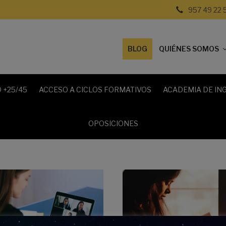
957 49 22 
BLOG
QUIÉNES SOMOS
 +25/45
ACCESO A CICLOS FORMATIVOS
ACADEMIA DE IN
OPOSICIONES