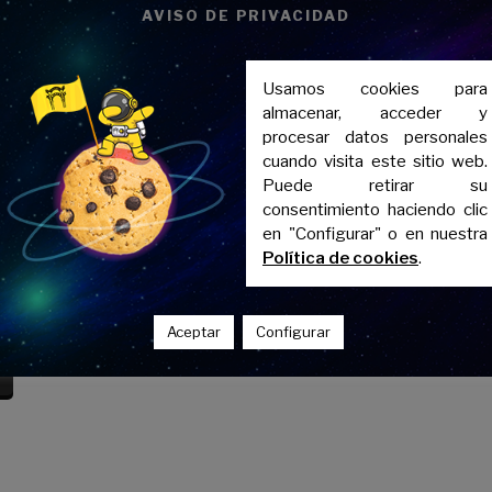
AVISO DE PRIVACIDAD
Usamos cookies para
almacenar, acceder y
procesar datos personales
cuando visita este sitio web.
achillerato
Preparación Graduado 
Puede retirar su
consentimiento haciendo clic
en "Configurar" o en nuestra
 tanto clases durante el curso
Consigue tu Título de Graduado 
Política de cookies
.
 como durante el verano.
los mejores preparadores de An
asignaturas al completo y un
aptado al alumno.
Ver más
Aceptar
Configurar