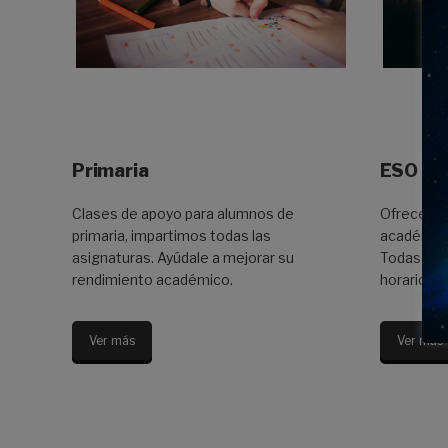
Primaria
ESO y B
Clases de apoyo para alumnos de
Ofrecemos
primaria, impartimos todas las
académico
asignaturas. Ayúdale a mejorar su
Todas las 
rendimiento académico.
horario ad
Ver más
Ver más