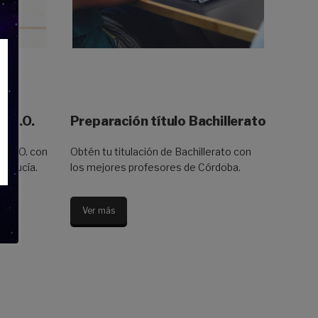
E.S.O.
Preparación título Bachillerato
E.S.O. con
Obtén tu titulación de Bachillerato con
dalucía.
los mejores profesores de Córdoba.
Ver más