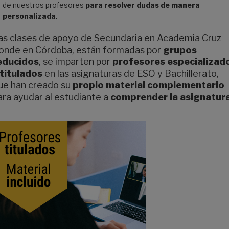
de nuestros profesores
para resolver dudas de manera
personalizada
.
as clases de apoyo de Secundaria en Academia Cruz
onde en Córdoba, están formadas por
grupos
educidos
, se imparten por
profesores especializad
 titulados
en las asignaturas de ESO y Bachillerato,
ue han creado su
propio material complementario
ara ayudar al estudiante a
comprender la asignatura