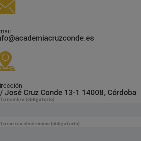
mail
nfo@academiacruzconde.es
irección
/ José Cruz Conde 13-1 14008, Córdoba
Tu nombre (obligatorio)
Tu correo electrónico (obligatorio)