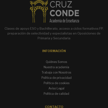
e
r
n
a
t
Clases de apoyo ESO y Bachillerato, acceso a ciclos formativos FP,
i
preparación de selectividad y especialistas en Oposiciones de
v
Primaria y Secundaria
e
:
INFORMACIÓN
Quiénes Somos
Nuestra academia
Trabaja con Nosotros
Política de privacidad
Política de cookies
Aviso Legal
Política de calidad
CONTACTO