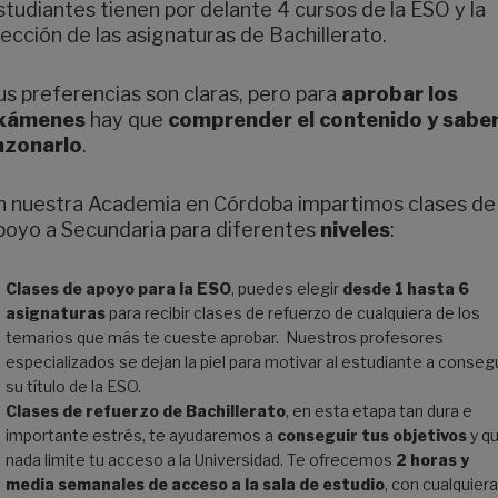
studiantes tienen por delante 4 cursos de la ESO y la
lección de las asignaturas de Bachillerato.
us preferencias son claras, pero para
aprobar los
xámenes
hay que
comprender el contenido y sabe
azonarlo
.
n nuestra Academia en Córdoba impartimos clases de
poyo a Secundaria para diferentes
niveles
:
Clases de apoyo para la ESO
, puedes elegir
desde 1 hasta 6
asignaturas
para recibir clases de refuerzo de cualquiera de los
temarios que más te cueste aprobar. Nuestros profesores
especializados se dejan la piel para motivar al estudiante a consegu
su título de la ESO.
Clases de refuerzo de Bachillerato
, en esta etapa tan dura e
importante estrés, te ayudaremos a
conseguir tus objetivos
y q
nada limite tu acceso a la Universidad. Te ofrecemos
2 horas y
media semanales de acceso a la sala de estudio
, con cualquiera