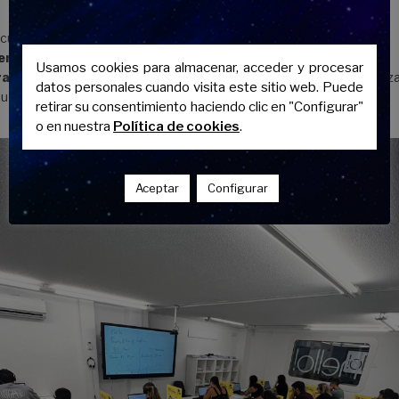
 curso consta de
4 horas semanales por asignatura
de
lunes a
iernes
, en horario de
mañana
. El alumno cuenta con un
servicio
Usamos cookies para almacenar, acceder y procesar
atuito de sala de estudio
con el profesor que solicite para reforz
datos personales cuando visita este sitio web. Puede
uella asignatura que considere oportuna.
retirar su consentimiento haciendo clic en "Configurar"
o en nuestra
Política de cookies
.
Aceptar
Configurar