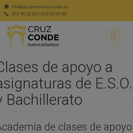
Saltar
info@academiacruzconde.es
al
957 49 22 59 / 679 07 34 96
contenido
Clases de apoyo a
asignaturas de E.S.O.
y Bachillerato
Academia de clases de apoyo