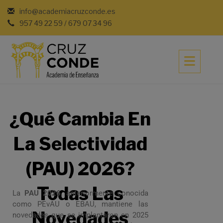
info@academiacruzconde.es
957 49 22 59 / 679 07 34 96
¿Qué Cambia En
La Selectividad
(PAU) 2026?
Todas Las
La
PAU 2026
, anteriormente conocida
como PEvAU o EBAU, mantiene las
Novedades
novedades que se implantaron en 2025