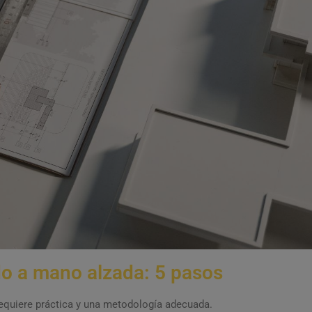
o a mano alzada: 5 pasos
requiere práctica y una metodología adecuada.