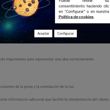
 incorporan ejes mediante líneas discontinuas.
Puede retirar su
consentimiento haciendo clic
en "Configurar" o en nuestra
 croquizado y ayudan a interpretar correctamente las vistas.
Política de cookies
.
Aceptar
Configurar
mentos de precisión, es importante conservar las relaciones entr
ás importantes para representar una idea correctamente.
lumen de la pieza y la orientación de la luz.
portar información adicional que facilite la interpretación del objeto.