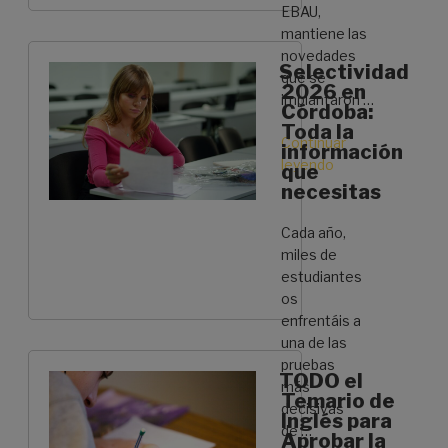
Te
EBAU,
contamos
mantiene las
todos
novedades
Selectividad
los
que se
2026 en
detalles»
implantaron …
Córdoba:
Toda la
Continuar
información
leyendo
«¿Qué
que
cambia
necesitas
en
la
Cada año,
Selectividad
miles de
(PAU)
estudiantes
2026?
os
Todas
enfrentáis a
las
una de las
novedades»
pruebas
TODO el
más
Temario de
decisivas
Inglés para
de …
Aprobar la