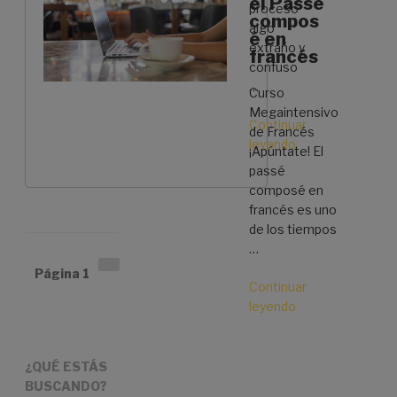
el Passé
proceso
compos
algo
é en
extraño y
francés
confuso
…
Curso
Megaintensivo
Continuar
de Francés
leyendo
«L’heure:
¡Apúntate! El
todo
passé
sobre
composé en
pedir
francés es uno
y
de los tiempos
decir
…
las
Paginación
Siguiente
Página
1
horas
de
Continuar
página
entradas
en
leyendo
«Aprende
francés»
a
utilizar
el
¿QUÉ ESTÁS
Passé
BUSCANDO?