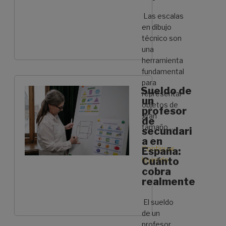
Las escalas
en dibujo
técnico son
una
herramienta
fundamental
para
Sueldo de
representar
un
objetos de
profesor
gran
de
tamaño …
secundari
a en
Continuar
España:
leyendo
Cuánto
«Escala
cobra
en
realmente
el
Dibujo
El sueldo
Técnico:
de un
Cuáles
profesor