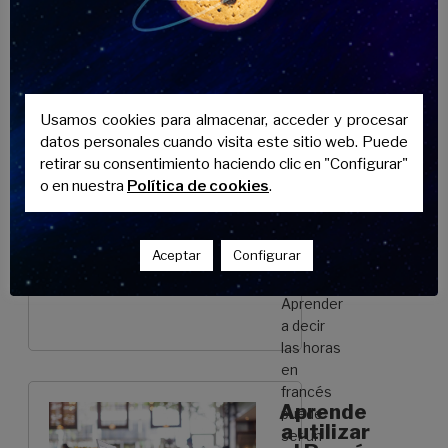
Aprobar
hayamos
la
tenido
Selectividad»
diferentes
acercamientos
a la hora de
L’heure:
comenzar …
todo
Usamos cookies para almacenar, acceder y procesar
sobre
datos personales cuando visita este sitio web. Puede
Continuar
pedir y
retirar su consentimiento haciendo clic en "Configurar"
leyendo
decir
«Los
o en nuestra
Política de cookies
.
las
verbos
horas
être
en
y
Aceptar
Configurar
francés
avoir
en
Aprender
francés:
a decir
los
las horas
2
en
imprescindibles»
francés
Aprende
puede
a utilizar
ser un