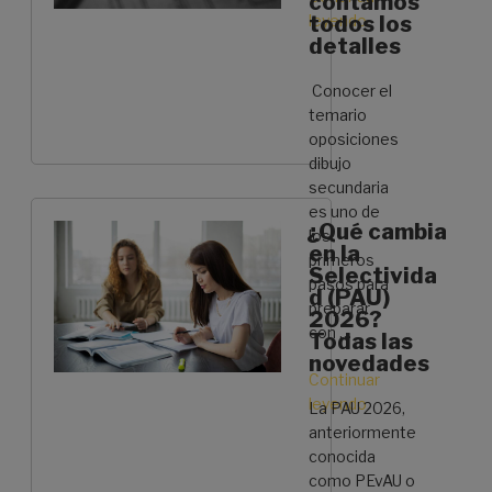
contamos
cobra
leyendo
todos los
«Croquis
realmente»
detalles
en
dibujo
Conocer el
técnico:
temario
5
oposiciones
pasos»
dibujo
secundaria
es uno de
¿Qué cambia
los
en la
primeros
Selectivida
pasos para
d (PAU)
preparar
2026?
con …
Todas las
novedades
Continuar
leyendo
«Temario
La PAU 2026,
Oposiciones
anteriormente
Dibujo
conocida
Secundaria:
como PEvAU o