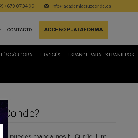
59 / 679 07 34 96
info@academiacruzconde.es
ACCESO PLATAFORMA
CONTACTO
GLÉS CÓRDOBA
FRANCÉS
ESPAÑOL PARA EXTRANJEROS
z Conde?
tario, puedes mandarnos tu Currículum