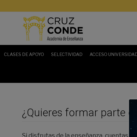
Saltar
al
contenido
CLASES DE APOYO
SELECTIVIDAD
ACCESO UNIVERSIDAD
¿Quieres formar parte d
Si disfrutas de la enseñanza, cuentas c