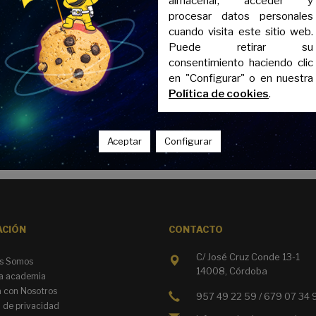
almacenar, acceder y
turos procesos de selección.
procesar datos personales
cuando visita este sitio web.
Puede retirar su
consentimiento haciendo clic
en "Configurar" o en nuestra
Política de cookies
.
Aceptar
Configurar
ACIÓN
CONTACTO
C/ José Cruz Conde 13-1
s Somos
14008, Córdoba
a academia
a con Nosotros
957 49 22 59 / 679 07 34 
a de privacidad