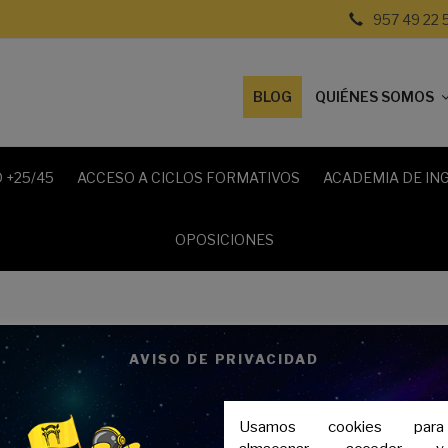
957 49 22 
BLOG
QUIÉNES SOMOS
 +25/45
ACCESO A CICLOS FORMATIVOS
ACADEMIA DE IN
OPOSICIONES
e la familia de Academia Cru
AVISO DE PRIVACIDAD
Usamos cookies para
on experiencia docente y eres titulado universi