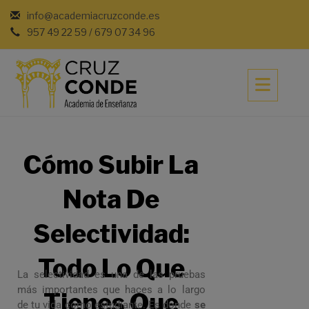
info@academiacruzconde.es
957 49 22 59 / 679 07 34 96
Cómo Subir La
Nota De
Selectividad:
Todo Lo Que
La selectividad es una de las pruebas
más importantes que haces a lo largo
Tienes Que
de tu vida como estudiante. Es donde
se