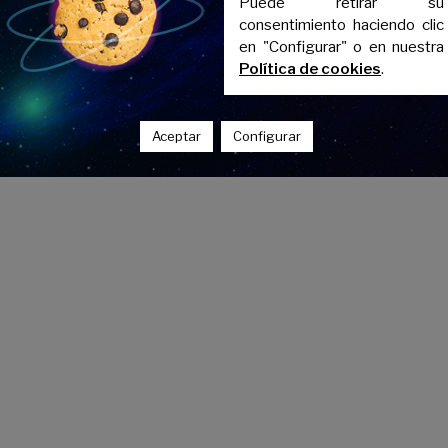
Puede retirar su
consentimiento haciendo clic
e pondera Historia de España
en "Configurar" o en nuestra
Política de cookies
.
undamental para estudiantes enfocados en grados relacionados co
s optativa, su importancia no ha disminuido, especialmente par
ogía
, o
Educación
.
Aceptar
Configurar