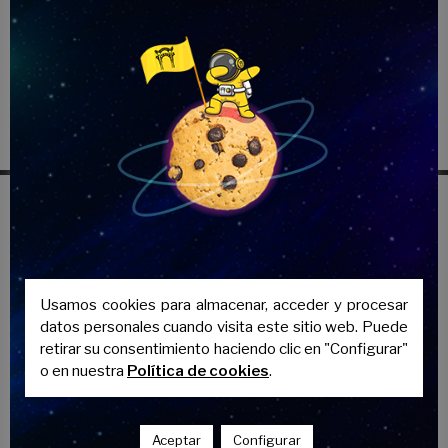
Volver al menú
FASE DE ADMISIÓN
Usamos cookies para almacenar, acceder y procesar
datos personales cuando visita este sitio web. Puede
retirar su consentimiento haciendo clic en "Configurar"
o en nuestra
Política de cookies
.
Novedades de Biología
Aceptar
Configurar