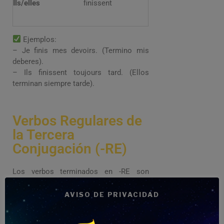
Ils/elles
finissent
Ejemplos:
– Je finis mes devoirs. (Termino mis
deberes).
– Ils finissent toujours tard. (Ellos
terminan siempre tarde).
Verbos Regulares de
la Tercera
Conjugación (-RE)
Los verbos terminados en -RE son
menos frecuentes y muchos son
irregulares, pero los regulares siguen
AVISO DE PRIVACIDAD
este modelo: