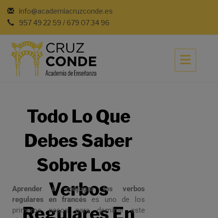
info@academiacruzconde.es
957 49 22 59 / 679 07 34 96
Todo Lo Que
Debes Saber
Sobre Los
Verbos
Aprender a conjugar los verbos
regulares en francés
es uno de los
Regulares En
primeros pasos para dominar este