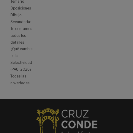
Temario
Oposiciones
Dibujo
Secundaria:
Te contamos
todos los
detalles
¿Qué cambia
en la
Selectividad
(PAU) 2026?
Todas las
novedades