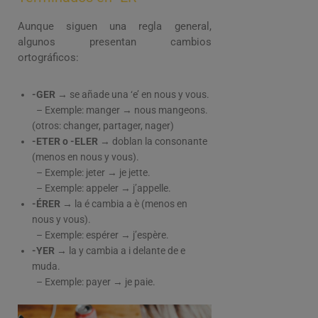
Aunque siguen una regla general,
algunos presentan cambios
ortográficos:
-GER →
se añade una ‘e’ en nous y vous.
– Exemple: manger → nous mangeons.
(otros: changer, partager, nager)
-ETER o -ELER →
doblan la consonante
(menos en nous y vous).
– Exemple: jeter → je jette.
– Exemple: appeler → j’appelle.
-ÉRER →
la é cambia a è (menos en
nous y vous).
– Exemple: espérer → j’espère.
-YER →
la y cambia a i delante de e
muda.
– Exemple: payer → je paie.