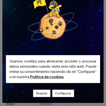
-s, -s, —∅, -ons, -ez, -ent
(la 3ª persona singular no lleva
terminación visible).
Ejemplo con el verbo vendre
(vender)
Pronombre
Conjugación
Je
vends
Usamos cookies para almacenar, acceder y procesar
datos personales cuando visita este sitio web. Puede
retirar su consentimiento haciendo clic en "Configurar"
Tu
vends
o en nuestra
Política de cookies
.
Il/elle/on
vend
Aceptar
Configurar
Nous
vendons