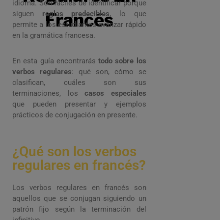
idioma. Son fáciles de identificar porque
siguen
reglas predecibles
Francés
, lo que
permite a los estudiantes avanzar rápido
en la gramática francesa.
En esta guía encontrarás
todo sobre los
verbos regulares
: qué son, cómo se
clasifican, cuáles son sus
terminaciones, los
casos especiales
que pueden presentar y ejemplos
prácticos de conjugación en presente.
¿Qué son los verbos
regulares en francés?
Los verbos regulares en francés son
aquellos que se conjugan siguiendo un
patrón fijo según la terminación del