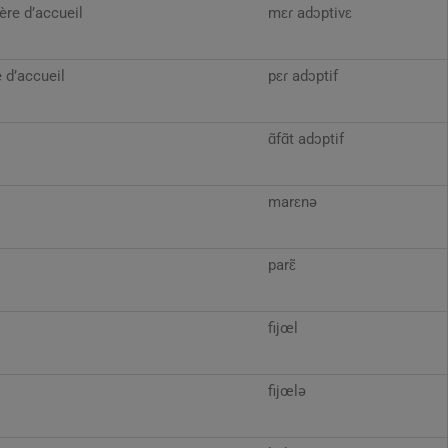
ère d’accueil
mɛɾ adɔptivɛ
e d’accueil
pɛɾ adɔptif
ɑ̃fɑ̃t adɔptif
marɛnə
parɛ̃
fijœl
fijœlə