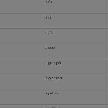
le fis
la fij
le frér
la seur
le gran pér
la gran mér
le petí fis