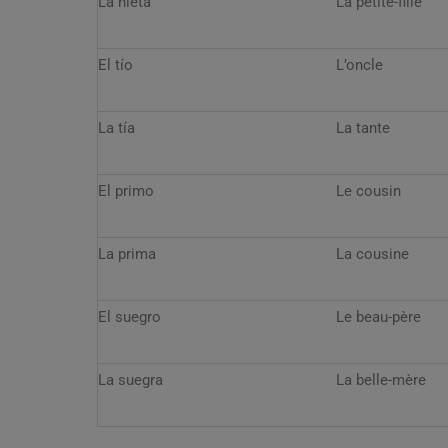
La nieta
La petite-fille
El tío
L’oncle
La tía
La tante
El primo
Le cousin
La prima
La cousine
El suegro
Le beau-père
La suegra
La belle-mère