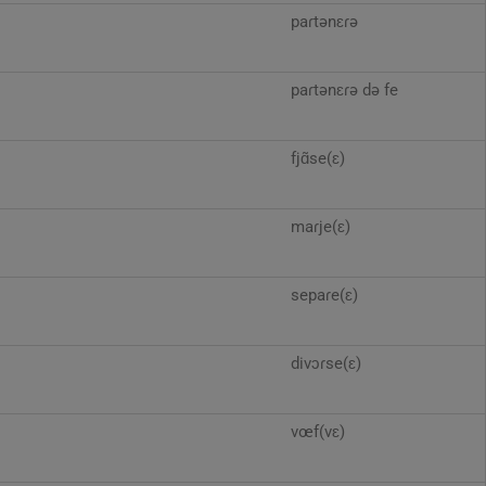
paɾtənɛɾə
paɾtənɛɾə də fe
fjɑ̃se(ɛ)
maɾje(ɛ)
sepaɾe(ɛ)
divɔɾse(ɛ)
vœf(vɛ)