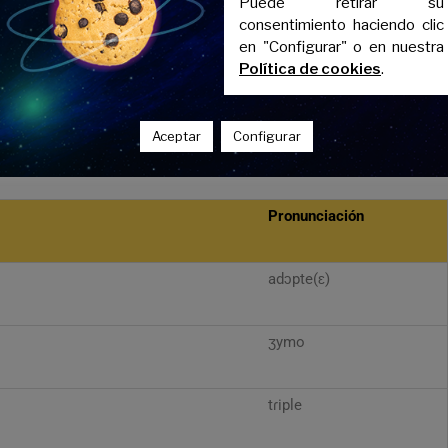
Puede retirar su
consentimiento haciendo clic
en "Configurar" o en nuestra
Política de cookies
.
 con la familia en francés
Aceptar
Configurar
es más complejas:
Pronunciación
adɔpte(ɛ)
ʒymo
tɾiple