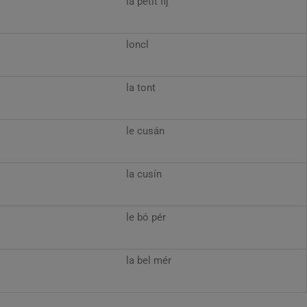
la petít fij
loncl
la tont
le cusán
la cusín
le bó pér
la bel mér