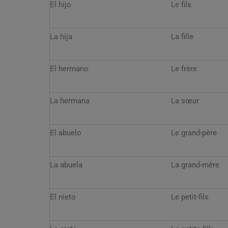
El hijo
Le fils
La hija
La fille
El hermano
Le frère
La hermana
La sœur
El abuelo
Le grand-père
La abuela
La grand-mère
El nieto
Le petit-fils