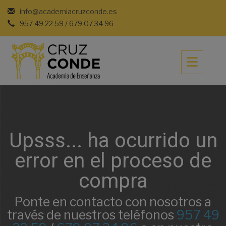
Saltar
info@academiacruzconde.es
al
957 49 22 59 / 679 07 34 96
contenido
Upsss... ha ocurrido un
error en el proceso de
compra
Ponte en contacto con nosotros a
través de nuestros teléfonos
957 49