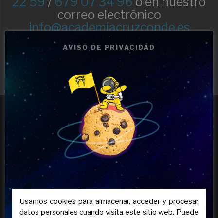
22 59
/
679 07 34 96
o en nuestro
correo electrónico
info@academiacruzconde.es
AVISO DE PRIVACIDAD
Clases de apoyo ESO y Bachillerato, acceso a ciclos formativos FP,
preparación de selectividad y especialistas en Oposiciones de
Primaria y Secundaria
Usamos cookies para almacenar, acceder y procesar
datos personales cuando visita este sitio web. Puede
INFORMACIÓN